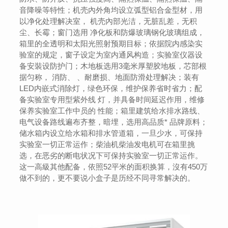
音降噪等特性；机壳內外角均设立弧型铝合金型材，用
以净化处理解决室， 机壳內部光洁，无脏乱差，无积
尘、长霉；窗门选用 净化板和防爆玻璃钢化玻璃组成，
箱里的全透明和太阳光照射预期目标；依据院内感染实
验室的规定，窗子设定为室内通风构造；实验室仪器设
备安裝设防护门；木地板选用3毫米厚塑胶地板，芯部根
据匀称， 消防、 、耐磨损、地面防滑处理解决；装有
LED内嵌式消除灯，绿色环保，维护保养省时省力；配
备实验室专用型紫外线 灯，并具备时间延迟作用，维修
保养实验室工作中员的 性能；箱里建筑给水排水路线、
电气设备路线遍布齐整，暗埋，选用高品质* 品牌原料；
储水箱内设立给水箱和排水管道箱，一旦少水，可保持
实验室一切正常运作；柴油机柴油发电机可在箱里挑
选，在恶劣的断电状况下可保持实验室一切正常运作。
这一高級其他配备，依照52平米的面积换算，沒有450万
做不到的，更不要说小盒子是历经不同寻常解决的。