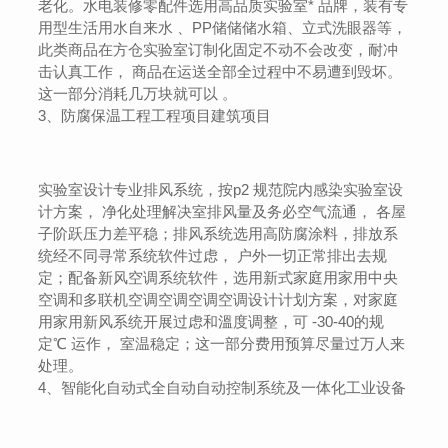
老化。水电装修零配件选用高品质实验室* 品牌，装有专
用型生活用水自来水 、PP储储储水箱、立式洗眼器等，
此类商品在方仓实验室订制化固定不动不会改变，耐冲
击认真工作， 商品在运送全部全过程中不易遭到毁坏。
这一部分消耗几万块就可以 。
3、防腐保温工程工程项目建筑项目
实验室设计专业排风系统，按p2 规范院内感染实验室设
计方案， 净化处理解决室排风量及务必空气流通， 各屋
子阶跃压力差平稳；排风系统选用高防腐涂料，排放系
统经不同寻常系统软件过虑， 户外一切正常排出去规
定；配备新风空调系统软件，选用新式家庭用家用中央
空调和多联机空调空调空调空调设计计划方案，对家庭
用家用新风系统开展过虑和溫度调整，可 -30-40的规
定℃ 运作， 室温稳定；这一部分费用预算尽量过万人来
处理。
4、智能化自动式全自动自动控制系统及一体化工业设备