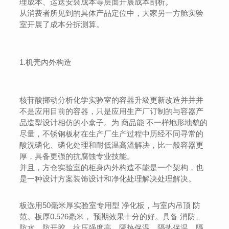
理成本、运送安裝成本等层面开展成本剖析。
从消费者所见到的具体产品定位中，大家另一方舱实验
室开展了成本分拆测算。
1.机壳內外构造
核苷酸挪动分析化学实验室的容器升級更新改造并并并
不是应用目前的容器，只是应用生产厂订制的与容器产
品造型设计相仿的小盒子。为 商品能 不一样地形地貌的
尽量，不锈钢板材在生产厂生产过程中历经不同寻常的
酸洗磷化、磷化处理和耐低温高溫解决，比一般容器更
厚，具备更强的抗腐蚀专业技能。
并且，方仓实验室的柜身內外构造不能是一个架构，也
是一种设计方案装饰设计和净化处理解决处理解决。
板选用50毫米厚实验室专用型 净化板，与室内吊顶 防
范。板厚0.526毫米， 预期效果十分的好。具备 消防、
防水、防开胶、抗压强度高、隔热保温、隔热保温、隔