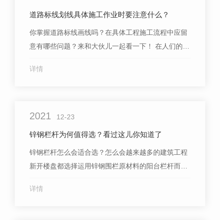
道路标线划线具体施工作业时要注意什么？
你掌握道路标线画线吗？在具体工程施工流程中应留
意有哪些问题？来和大伙儿一起看一下！ 在人们的日
常生活中，大家常常走在路上往前走见到多种多样的
详情
路标牌，但很多人对路标牌把握很少。有关廊坊市-承
德市-北京市道路标线，大家尽量掌握哪些 1.标识总
宽：标示机的**性标识总宽为15cm，但应考虑到标识
2021
机也可以...
12-23
锌钢栏杆为何值得选？看过这儿你知道了
锌钢栏杆怎么会适合选？怎么会越来越多的建筑工程
新开楼盘都选择运用锌钢围栏原材料的阳台栏杆而不
容易再运用传统的铁艺配件或传统阳台栏杆呢？下面
详情
大家就来告之大家。 锌钢栏杆 1、锌钢栏杆设计装饰
预期目标十分的好 传统铁艺配件和传统阳台栏杆，在