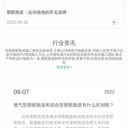
塑胶跑道：运动场地的常见选择
2023-04-18
水泥基面上的塑胶跑道施工方案
行业资讯
水泥基面上的塑胶跑道施工方案: 塑胶跑道的施
河南塑胶跑道施工推荐品联体育,主要以河南悬浮地板安装,河南人造草坪设计以
及河南硅PU球场施工为主,公司拥有现代化的制造设备和专业的施工团队,集生
工须在基面上进行，常见的基面有水泥基面、沥青基
产销售设计铺装为一体,塑胶跑道材料绿色环保,质量可靠,价格实惠,欢迎致电咨
询.
面等。那么，在水泥基面上，塑胶跑道应该如何施工
查看更多+
2023-03-20
呢? 在水泥基面进行塑胶跑道的施工，首先要测量基
面的平整度和坡度，局部凹陷不超过3mm才是合格
的，弯道处以圆心为参考点来测量，具体操作以现场
09-07
2022
实际情况为准。 ...
透气型塑胶跑道和混合型塑胶跑道有什么区别呢？
目前塑胶跑道普遍使用聚氨酯材质跑道和水性材质塑
胶跑道。聚氨酯系列跑道和水性塑胶跑道有两大系列型