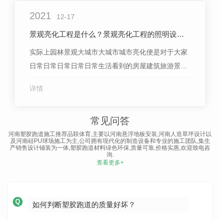
设计装饰预期目标不如锌钢栏杆。比照传统铁艺配件
2021
和传统阳台栏杆，锌钢栏杆设...
12-17
景观亮化工程是什么？景观亮化工程的照明设计又有哪些？
实际上园林景观大城市大城市城市亮化便是对于大家
日常日常日常日常日常生活看到的房屋建筑旅游景点
开展照明灯具大都市城市亮化工程，一般是根据室内
详情
设计师的制定和文艺创作让房屋建筑在房间内光照的
直射下展现出更具备现如今雕塑感，这也让所有大城
常见问答
市释放出来文化艺术文化创意产业气场，让房屋建筑
河南塑胶跑道施工推荐品联体育,主要以河南悬浮地板安装,河南人造草坪设计以
在房间内光照的直射下更具备艺术美。大家一般见...
及河南硅PU球场施工为主,公司拥有现代化的制造设备和专业的施工团队,集生
产销售设计铺装为一体,塑胶跑道材料绿色环保,质量可靠,价格实惠,欢迎致电咨
询.
查看更多+
Q
如何判断塑胶跑道的质量好坏？