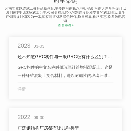
时事聚焦
包括：技术准备、...
河南塑胶跑道施工推荐品联体育,主要以河南悬浮地板安装,河南人造草坪设计以
及河南硅PU球场施工为主,公司拥有现代化的制造设备和专业的施工团队,集生
产销售设计铺装为一体,塑胶跑道材料绿色环保,质量可靠,价格实惠,欢迎致电咨
询.
查看更多+
2023
03-03
还不知道GRC构件与一般GRC板有什么区别？赶忙来看看
GRC构件的中文名称叫做玻璃纤维增强混凝土。这是
一种纤维混凝土复合材料，是以耐碱性的玻璃纤维作
为了增强材料，一起伴有水泥砂浆作为整个的基体材
详情
料。也是一种能够通过模具来塑性打造不同的纹理与
色彩的，表达着规划师丰盛想象力与独特规划感的材
料。那么GRC构件与一般GRC板的不同之处有哪些？
2022
下面我们一起来看看。1、外观标准要求及...
09-30
广泛钢结构厂房都有哪几种类型