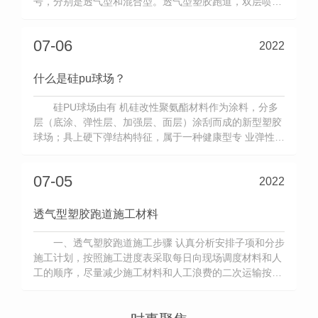
号，分别是透气型和混合型。透气型塑胶跑道，双层喷
涂；混合型是PU与颗粒混合填充，两种类型塑胶跑道对
河南塑胶...
07-06
2022
什么是硅pu球场？
硅PU球场由有 机硅改性聚氨酯材料作为涂料，分多
层（底涂、弹性层、加强层、面层）涂刮而成的新型塑胶
球场；具上硬下弹结构特征，属于一种健康型专 业弹性合
成球场地面系统。产品特点：1.上硬下弹 富有硬性特质，
带来专 业的运动质感；带有弹性，有 效增加运动缓冲，**
07-05
2022
脚踝、关节、韧带的伤害。2.均匀反 弹 硅PU创新性的
上...
透气型塑胶跑道施工材料
一、透气塑胶跑道施工步骤 认真分析安排子项和分步
施工计划，按照施工进度表采取每日向现场调度材料和人
工的顺序，尽量减少施工材料和人工浪费的二次运输按照
内场、外场、先主体后附属的原则，完成运动场塑料面层
和草坪的铺设、运动设施设备的安装、场地的标识。二、
透气塑胶跑道施工准备 根据其性质和内容，项目开工建设