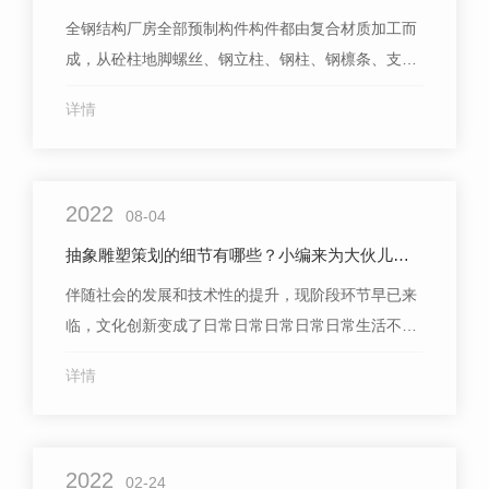
全钢结构厂房全部预制构件构件都由复合材质加工而
成，从砼柱地脚螺丝、钢立柱、钢柱、钢檩条、支撑
点等等都是建筑钢材产品，墙面平顶房也采用的是彩
详情
刚金属片，各种原材料不但质轻、强度高，并且拆卸
快，建筑工程施工时间不长，可再再回收利用，是当
前全**Z建筑抗震等级的建筑结构类型之一。近年来，
2022
在我国也陆续发布有关政策，为钢结构建筑的...
08-04
抽象雕塑策划的细节有哪些？小编来为大伙儿分享一下！
伴随社会的发展和技术性的提升，现阶段环节早已来
临，文化创新变成了日常日常日常日常日常生活不可
缺少的一部分。特别是在购物广场、生态公园、校园
详情
内里边，很容易看到有一些文化创新，这种文化创新
有一些很品牌形象，大家一看就不清楚他们所重视的
寓意。可是抽象雕塑是一门历史时间相对性久远的当
2022
代雕塑，他能够显出一个城市的文化内涵，进一步...
02-24