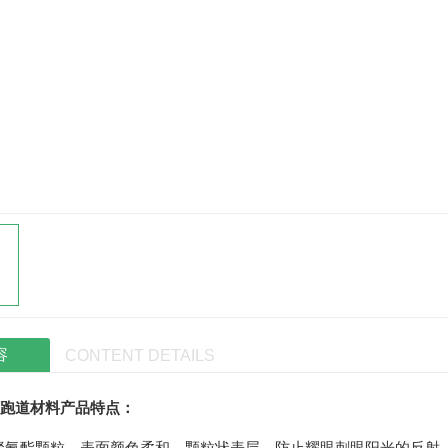
容
CONTENT DETAILS
跑道材料
产品特点
：
聚氨酯颗粒，表面颜色柔和，颗粒状表层，防止耀眼刺眼阳光的反射