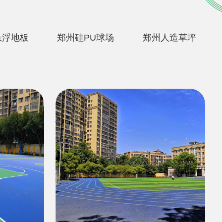
悬浮地板
郑州硅PU球场
郑州人造草坪