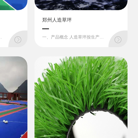
郑州人造草坪
水透气、不鼓起脱落、施工质量保障3、干态及湿态良好止滑效果, 雨后即可使用4、优异耐侯、耐污、耐水...
一、产品概念 人造草坪按生产工艺分为注塑人造草坪和编织人造草坪。注塑人造草坪采用注塑工艺，将塑料颗粒在模具中一次挤压成型，并用打弯技术将草坪弯曲，使草叶等距、等量规律排布，草叶高度完全统一。适用于幼儿...