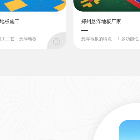
地板施工
郑州悬浮地板厂家
悬浮地板施工工艺：悬浮地板的收缩率在0.5%——1.5%之间，收缩比例较大。要按照合理的方法铺设才能**场地的稳定。下面有两种常用的铺设方式，以供参考。（一）以中心点铺砌法为例：篮球场，以两端篮球场底...
悬浮地板的特点： 1.多功能性:篮球、网球、排球、羽毛球、
？