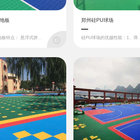
地板
郑州硅PU球场
河南悬浮地板特点： 悬浮式拼装地板也称组合式运动地板，是第四代体育运动地板的运动场地面层材料，成品为块状，规格大多为30.48cm30.48cm1.88cm，可直接铺装在水泥或...
硅PU球场的优越性能：1、弹性适中、回球快、无滞腿感、颜色明快持久、更易激发运动潜能2、涂膜附着强、疏