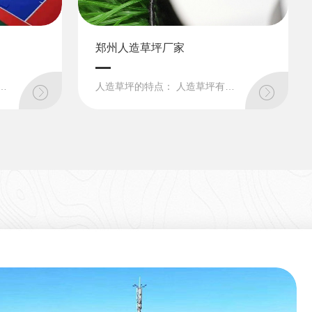
郑州人造草坪厂家
乒乓球、室内足球场、手球、健身馆、幼儿园、娱乐广场、公园、老年人活动场所等，只需平整的水泥或沥青地面即可使用铺设;2.方便性:安装快捷，维护简...
人造草坪的特点： 人造草坪有外观鲜艳、四季绿色、生动、排水性能好、使用寿命长、维护费用低等优点。人造草坪强韧耐磨损，可以全天候使用，而且具有**的运动员保护功能，能有效避免运动员在运动中可能遇到的关节...