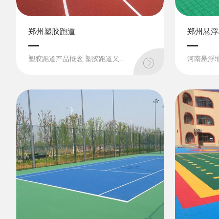
郑州塑胶跑道
郑州悬浮
塑胶跑道产品概念 塑胶跑道又称全天候田径运动跑道，它由聚氨酯预聚体、混合聚醚、废轮胎橡胶、EPDM橡胶粒或PU颗粒、颜料、助剂、填料组成。塑胶跑道具有平整度好、抗压强度高、硬度弹性适当、物理性能稳定的...